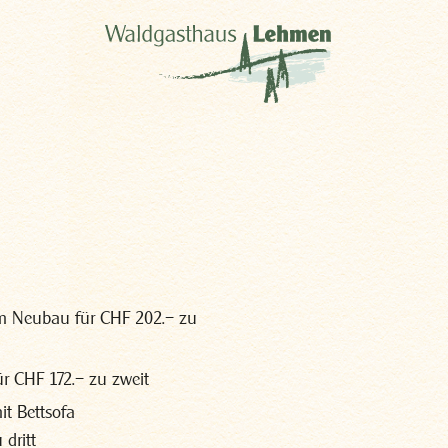
m Neubau für CHF 202.– zu
r CHF 172.– zu zweit
it Bettsofa
 dritt